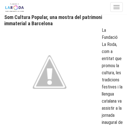
Toggle
Som Cultura Popular, una mostra del patrimoni
Skip to content
immaterial a Barcelona
La
Fundació
La Roda,
com a
entitat que
promou la
cultura, les
tradicions
festives i la
llengua
catalana va
assistir a la
jornada
inaugural de