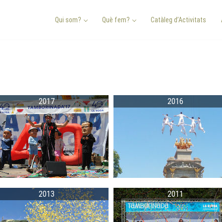
Qui som?
Què fem?
Catàleg d’Activitats
2017
2016
2013
2011