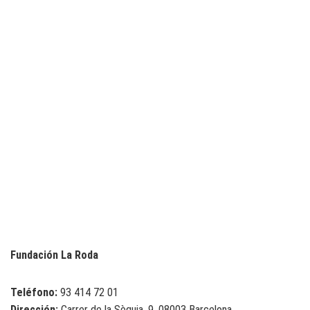
Fundación La Roda
Teléfono:
93 414 72 01
Dirección:
Carrer de la Sèquia, 9, 08003 Barcelona