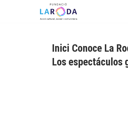
Menu
Skip to content
Inici Conoce La R
Los espectáculos g