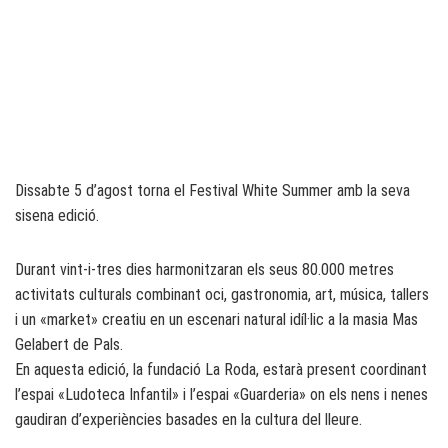
Dissabte 5 d’agost torna el Festival White Summer amb la seva
sisena edició.
Durant vint-i-tres dies harmonitzaran els seus 80.000 metres
activitats culturals combinant oci, gastronomia, art, música, tallers
i un «market» creatiu en un escenari natural idíl·lic a la masia Mas
Gelabert de Pals.
En aquesta edició, la fundació La Roda, estarà present coordinant
l’espai «Ludoteca Infantil» i l’espai «Guarderia» on els nens i nenes
gaudiran d’experiències basades en la cultura del lleure.