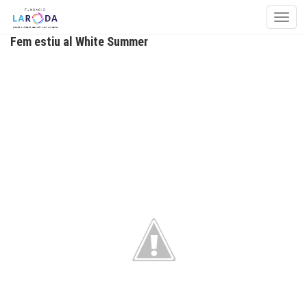
Toggle
Fem estiu al White Summer
Skip to content