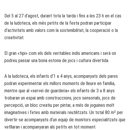
Del 5 al 27 d’agost, durant tota la tarda i fins a les 23 h en el cas
de la ludoteca, els més petits de la festa podran participar
d’activitats amb valors com la sostenibilitat, la cooperació o la
creativitat.
El gran «tipi» com els dels veritables indis americans i serà on
podreu passar una bona estona de jocs i cultura divertida.
A la ludoteca, els infants d’1 a 4 anys, acompanyats dels pares
podran experimentar els millors moments de lleure en família,
mentre que al «servei de guarderia» els infants de 3 a 8 anys
trobaran un espai amb construccions, jocs sensorials, jocs de
percepció, un bloc creatiu per pintar, a més de joguines molt
imaginatives i fetes amb materials reutilitzats. Un total 80 m² per
divertir-se acompanyats d’un equip de monitors especialitzats que
vetllaran i acompanyaran als petits en tot moment.