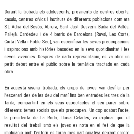
Durant la trobada els adolescents, provinents de centres oberts,
casals, centres cívics i instituts de diferents poblacions com ara
St. Adrià del Besós, Abrera, Sant Just Desvern, Badia del Vallès,
Pallejà, Cardedeu i de 4 barris de Barcelona (Raval, Les Corts,
Ciutat Vella i Poble Sec), van escenificar les seves preocupacions
i aspiracions amb històries basades en la seva quotidianitat i les
seves vivències. Després de cada representació, es va obrir un
petit debat entre el públic sobre la temàtica tractada en cada
obra.
En aquesta sisena trobada, els grups de joves van desfilar per
l’escenari des de les deu del matí fins ben entrades les tres de la
tarda, compartint en els seus espectacles el seu parer sobre
diferents temes socials que els preocupen. Un cop acabat l’acte,
la presidenta de La Roda, Lluïsa Celades, va explicar que el
resultat del treball amb els joves es nota en el fet de que la
implicació amb l’entorn es torna més participativa deixant enrere