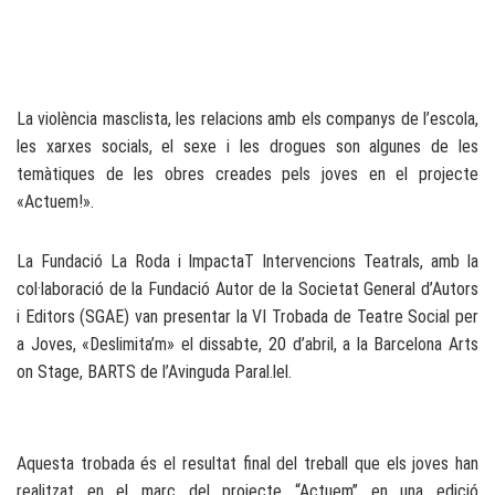
La violència masclista, les relacions amb els companys de l’escola,
les xarxes socials, el sexe i les drogues son algunes de les
temàtiques de les obres creades pels joves en el projecte
«Actuem!».
La Fundació La Roda i ImpactaT Intervencions Teatrals, amb la
col·laboració de la Fundació Autor de la Societat General d’Autors
i Editors (SGAE) van presentar la VI Trobada de Teatre Social per
a Joves, «Deslimita’m» el dissabte, 20 d’abril, a la Barcelona Arts
on Stage, BARTS de l’Avinguda Paral.lel.
Aquesta trobada és el resultat final del treball que els joves han
realitzat en el marc del projecte “Actuem” en una edició