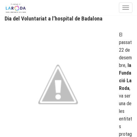
Toggle
Dia del Voluntariat a l’hospital de Badalona
Skip to content
El
passat
22 de
desem
bre,
la
Funda
ció La
Roda
,
va ser
una de
les
entitat
s
protag