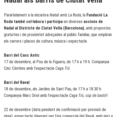
Paral·lelament a la iniciativa
Nadal amb La Roda
, la
Fundació La
Roda també col·labora i participa
en diverses
accions de
Nadal al Districte de Ciutat Vella (Barcelona)
, amb propostes
gratuïtes i de proximitat adreçades al públic familiar, que ompliran
els carrers i places de cultura, música i espectacle.
Barri del Casc Antic
17 de desembre, al Pou de la Figuera, de 17 h a 19 h. Companyia
Cinc Cèntims amb l’espectacle
Caga Tió
.
Barri del Raval
18 de desembre, als Jardins de Sant Pau, de 17 h a 18.30 h.
Companyia Marc Oriol amb l’espectacle
Caga Tió, cop de bastó!
.
22 de desembre (data pendent de confirmació per previsió de
pluja), espectacle itinerant per l’eix comercial del Raval, amb inici a