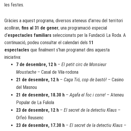
les festes.
Gràcies a aquest programa, diversos ateneus d’arreu del territori
acolliran,
fins al 31 de gener
, una programació especial
d’
espectacles familiars
seleccionats per la Fundació La Roda. A
continuació, podeu consultar el calendari dels
11
espectacles
que finalment s’han programat dins aquesta
iniciativa:
7 de desembre, 12 h
–
El petit circ de Monsieur
Moustache
– Casal de Vila-rodona
21 de desembre, 12 h
–
Caga Tió, cop de bastó!
– Casino
del Masnou
21 de desembre, 18.30 h
–
Agafa el foc i corre!
– Ateneu
Popular de La Fuliola
23 de desembre, 12 h
–
El secret de la detectiu Klaus
–
Orfeó Reusenc
23 de desembre, 17.30 h
–
El secret de la detectiu Klaus
–