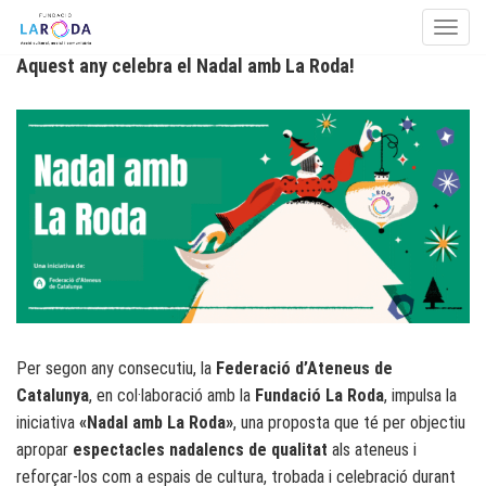
Toggle
Aquest any celebra el Nadal amb La Roda!
Skip to content
Per segon any consecutiu, la
Federació d’Ateneus de
Catalunya
, en col·laboració amb la
Fundació La Roda
, impulsa la
iniciativa
«Nadal amb La Roda»
, una proposta que té per objectiu
apropar
espectacles nadalencs de qualitat
als ateneus i
reforçar-los com a espais de cultura, trobada i celebració durant