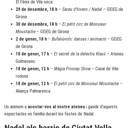
El Fènix de Vila-seca
29 de desembre, 18 h
–
Sarau d’hivern / Nadal
– GEiEG de
Girona
30 de desembre, 18 h
–
El petit circ de Monsieur
Moustache
– GEiEG de Girona
2 de gener, 18 h
–
Bufanúvols: danses i animació
– GEiEG
de Girona
10 de gener, 17 h
–
El secret de la detectiu Klaus
– Ateneu
Golmesenc
18 de gener, 12 h
–
Màgia Princep Show
– Casal de Vila-
rodona
18 de gener, 12 h
–
El petit circ de Monsieur Moustache
–
Aliança Palmarenca
Us animem a
acostar-vos al vostre ateneu
i gaudir d’aquests
espectacles en família durant les festes de Nadal.
Nadal als barris de Ciutat Vella