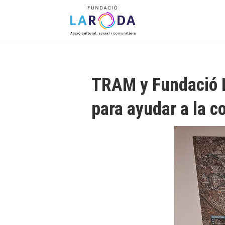
Menu
Skip to content
TRAM y Fundació L
para ayudar a la c