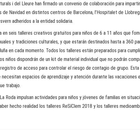
rals i del Lleure han firmado un convenio de colaboración para impartir
s de Navidad en distintos centros de Barcelona, l’Hospitalet de Llobreg
vern adheridos a la entidad solidaria.
ta en seis talleres creativos gratuitos para niños de 6 a 11 años que fom
nuales y tradiciones culturales, y que estarán destinados hasta a 360 p
aluña en cada momento. Todos los talleres están preparados para cumpli
os niños dispondrán de un kit de material individual que no podrán compa
n registro de acceso para controlar el riesgo de contagio de grupo. Esta 
ue necesitan espacios de aprendizaje y atención durante las vacaciones 
ue trabajo.
a Roda impulsan actividades para niños y jóvenes de familias en situaci
aber hecho realidad los talleres ReSíClem 2018 y los talleres medioam