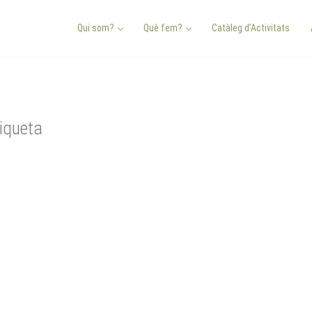
Qui som?
Què fem?
Catàleg d’Activitats
iqueta