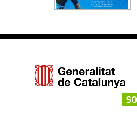
Començar noves etapes sempre il·lusiona i
nosaltres ho volem fer al vostre costat!
El proper dissabte,
17 de febrer
, tindrà lloc
l’acte de presentació del
nou projecte
de la
FUNDACIÓ LA RODA
.
Amb aquesta nova iniciativa, volem contribuir a
amplificar i diversificar l’impacte comunitari de
les activitats de les entitats i del treball dels
grups artístics que formeu part de LA RODA.
Lloc: Orfeó Martinenc (Av. Meridiana 97,