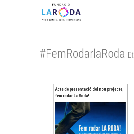
Menu
Skip to content
#FemRodarlaRoda
Et
Acte de presentació del nou projecte,
fem rodar La Roda!