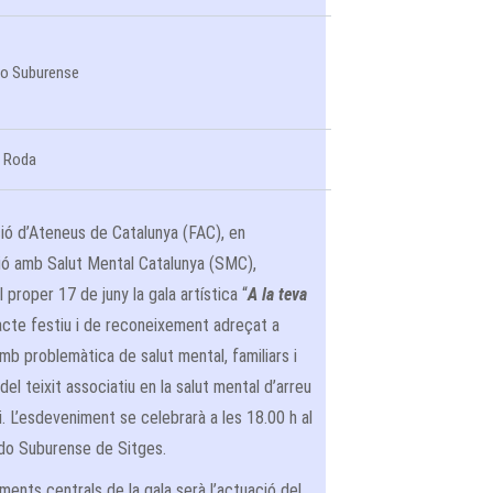
do Suburense
a Roda
ió d’Ateneus de Catalunya (FAC), en
ció amb Salut Mental Catalunya (SMC),
l proper 17 de juny la gala artística “
A la teva
 acte festiu i de reconeixement adreçat a
b problemàtica de salut mental, familiars i
 del teixit associatiu en la salut mental d’arreu
ri. L’esdeveniment se celebrarà a les 18.00 h al
do Suburense de Sitges.
ents centrals de la gala serà l’actuació del