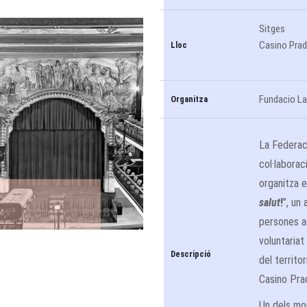
Sitges
Casino Pra
Lloc
Fundacio L
Organitza
La Federac
col·labora
organitza e
salut
!
”, un
persones am
voluntariat
Descripció
del territo
Casino Pra
Un dels mom