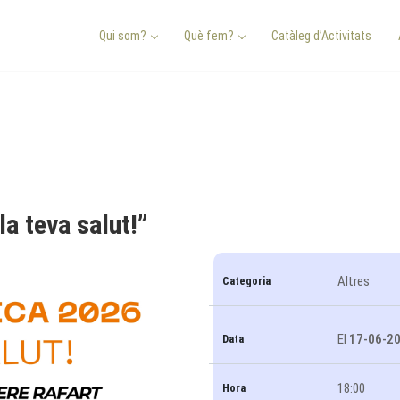
Qui som?
Què fem?
Catàleg d’Activitats
la teva salut!”
Altres
Categoria
El
17-06-2
Data
18:00
Hora